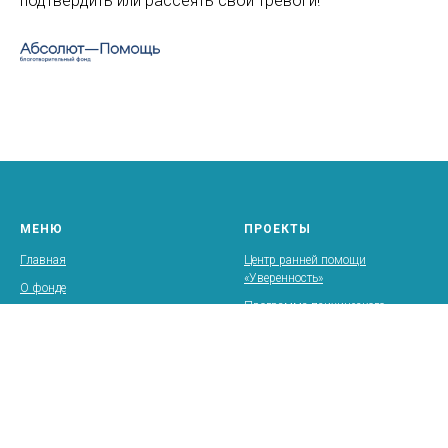
подтвердить или рассеять свои тревоги!
МЕНЮ
ПРОЕКТЫ
Главная
Центр ранней помощи
«Уверенность»
О фонде
Программа психического
Документы
здоровья детей раннего возраста
Контакты
Домашняя опора
Дататека, компьютерные
технологии в ранней помощи
Проведение семинаров и курсов
для специалистов и родителей